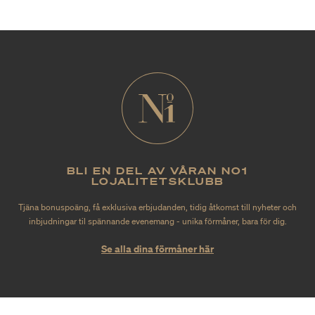
BLI EN DEL AV VÅRAN NO1
LOJALITETSKLUBB
Tjäna bonuspoäng, få exklusiva erbjudanden, tidig åtkomst till nyheter och
inbjudningar til spännande evenemang - unika förmåner, bara för dig.
Se alla dina förmåner här