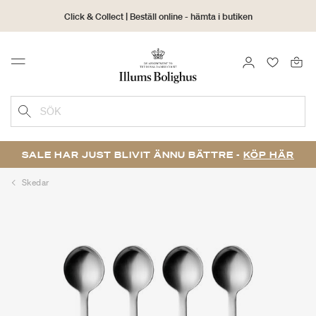
Click & Collect | Beställ online - hämta i butiken
30 dagars returrätt
LOGGA IN
FAVORIT
Menu
SÖK
SALE HAR JUST BLIVIT ÄNNU BÄTTRE -
KÖP HÄR
Skedar