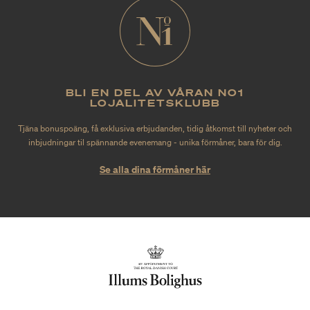
BLI EN DEL AV VÅRAN NO1
LOJALITETSKLUBB
Tjäna bonuspoäng, få exklusiva erbjudanden, tidig åtkomst till nyheter och
inbjudningar til spännande evenemang - unika förmåner, bara för dig.
Se alla dina förmåner här