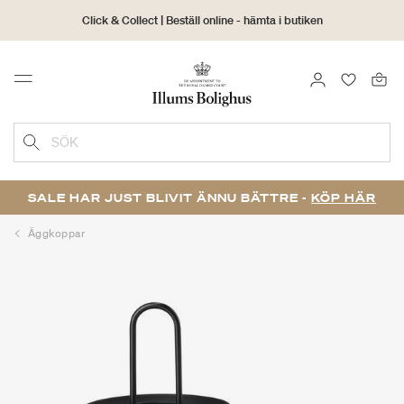
Click & Collect | Beställ online - hämta i butiken
30 dagars returrätt
LOGGA IN
FAVORIT
Menu
SÖK
SALE HAR JUST BLIVIT ÄNNU BÄTTRE -
KÖP HÄR
Äggkoppar