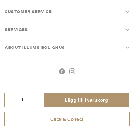
CUSTOMER SERVICE
SERVICES
ABOUT ILLUMS BOLIGHUS
Lägg till i varukorg
Köpvillkor
Integritetspolicy
Click & Collect
Org.nr: 55681353-8701