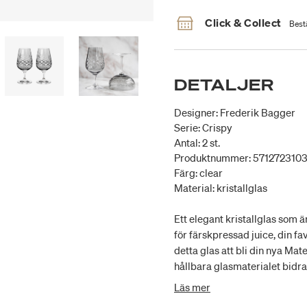
Click & Collect
Bestä
DETALJER
Designer: Frederik Bagger
Serie: Crispy
Antal: 2 st.
Produktnummer: 571272310
Färg: clear
Material: kristallglas
Ett elegant kristallglas som ä
för färskpressad juice, din fa
detta glas att bli din nya Ma
hållbara glasmaterialet bidrar
temperaturer från -25 grader 
Läs mer