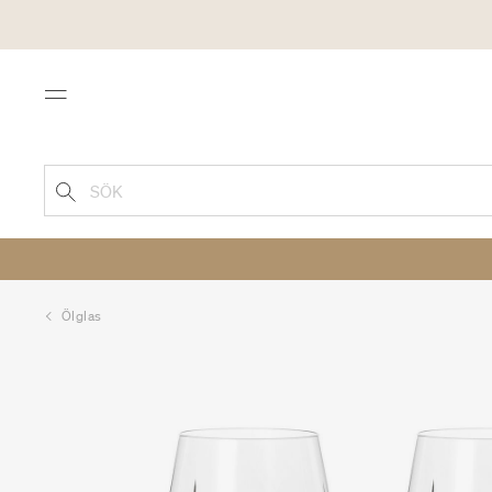
Menu
SÖK
Ölglas