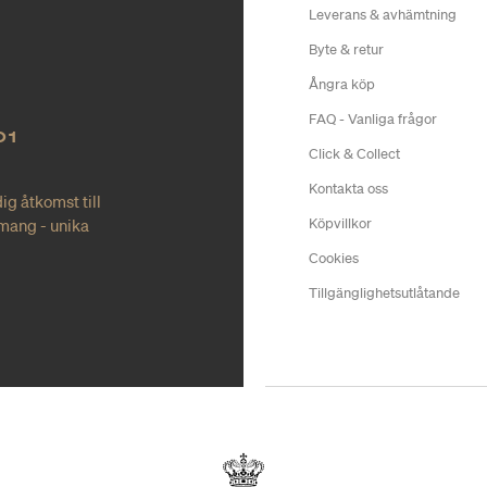
Leverans & avhämtning
Byte & retur
Ångra köp
FAQ - Vanliga frågor
O1
Click & Collect
Kontakta oss
ig åtkomst till
mang - unika
Köpvillkor
Cookies
Tillgänglighetsutlåtande