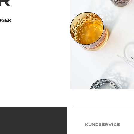
R
GGER
KUNDSERVICE