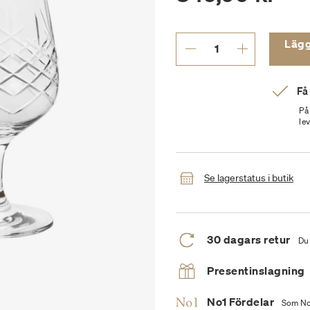
Lägg t
Få
På
le
Se lagerstatus i butik
30 dagars retur
Du 
Presentinslagning
No1 Fördelar
Som No1