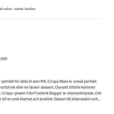
ll online - hämta i butiken
3399
r perfekt för lätta öl som IPA. Crispy Mate är också perfekt
voritdrink eller en läcker dessert. Oavsett tillfälle kommer
te. Crispy-glasen från Frederik Bagger är diamantslipade. Det
 till en unik klarhet och kvalitet. Glasen tål diskmaskin och
till 180 grader.