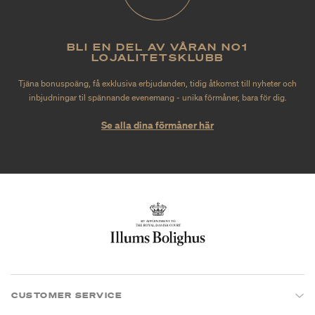
BLI EN DEL AV VÅRAN NO1
LOJALITETSKLUBB
Tjäna bonuspoäng, få exklusiva erbjudanden, tidig åtkomst till nyheter och
inbjudningar til spännande evenemang - unika förmåner, bara för dig.
Se alla dina förmåner här
CUSTOMER SERVICE