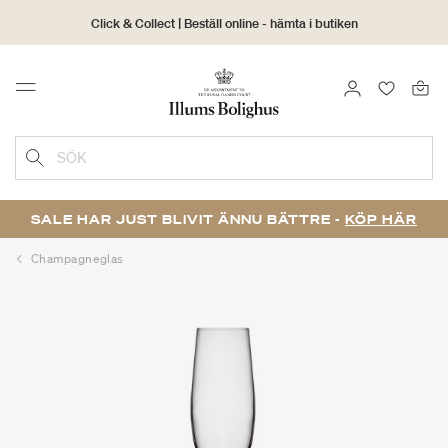
Click & Collect | Beställ online - hämta i butiken
30 dagars returrätt
LOGGA IN
FAVORIT
Menu
SÖK
SALE HAR JUST BLIVIT ÄNNU BÄTTRE -
KÖP HÄR
Champagneglas