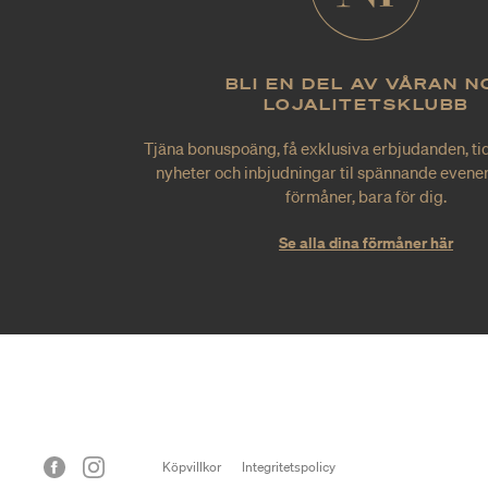
BLI EN DEL AV VÅRAN N
LOJALITETSKLUBB
Tjäna bonuspoäng, få exklusiva erbjudanden, tid
nyheter och inbjudningar til spännande evene
förmåner, bara för dig.
Se alla dina förmåner här
Köpvillkor
Integritetspolicy