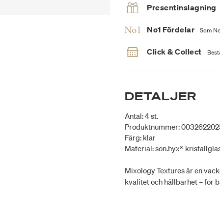
Presentinslagning
No1 Fördelar
Som No1
Click & Collect
Bestä
DETALJER
Antal: 4 st.
Produktnummer: 00326220
Färg: klar
Material: son.hyx® kristallgla
Mixology Textures är en vack
kvalitet och hållbarhet – för 