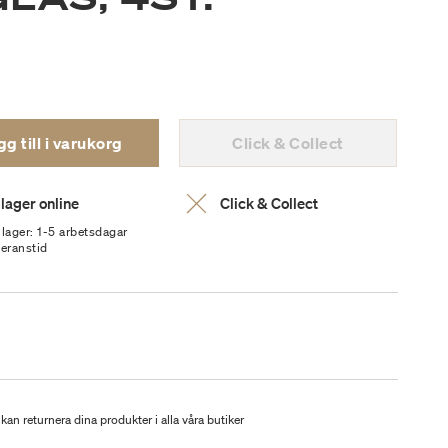
g till i varukorg
Click & Collect
 lager online
Click & Collect
 lager: 1-5 arbetsdagar
veranstid
kan returnera dina produkter i alla våra butiker