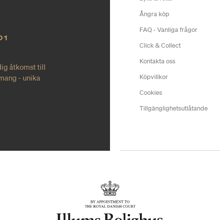
Ångra köp
FAQ - Vanliga frågor
O1
Click & Collect
Kontakta oss
ig åtkomst till
mang - unika
Köpvillkor
Cookies
Tillgänglighetsutlåtande