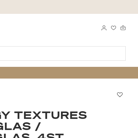
LOGGA IN
FAVORITER
Favori
GY TEXTURES
LAS /
LAS, 4ST.