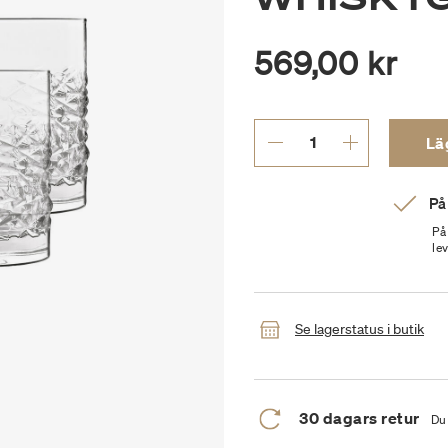
569,00 kr
Läg
På
På
le
Se lagerstatus i butik
30 dagars retur
Du 