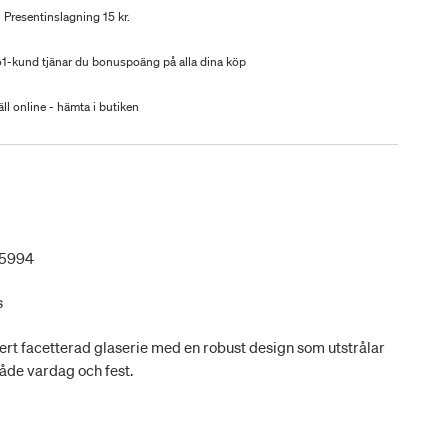
Presentinslagning 15 kr.
-kund tjänar du bonuspoäng på alla dina köp
ll online - hämta i butiken
25994
s
ert facetterad glaserie med en robust design som utstrålar
både vardag och fest.