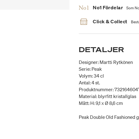
No1 Fördelar
Som No1
Click & Collect
Bestä
DETALJER
Designer: Martti Rytkönen
Serie: Peak
Volym: 34 cl
Antal: 4 st.
Produktnummer: 732164604
Material: blyrfitt kristallglas
Mått: H: 9,1 x Ø 8,6 cm
Peak Double Old Fashioned glas