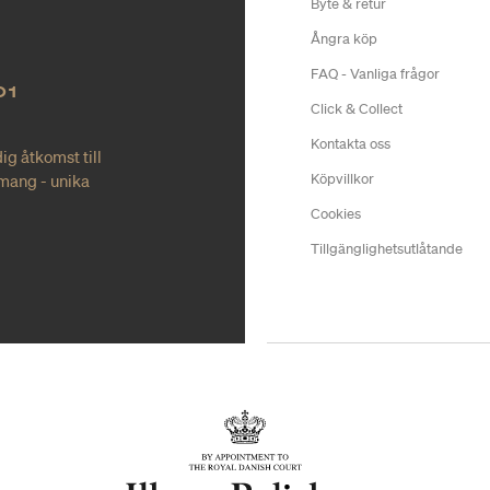
Byte & retur
Ångra köp
FAQ - Vanliga frågor
O1
Click & Collect
Kontakta oss
ig åtkomst till
mang - unika
Köpvillkor
Cookies
Tillgänglighetsutlåtande