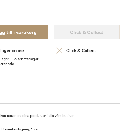
g till i varukorg
Click & Collect
 lager online
Click & Collect
 lager: 1-5 arbetsdagar
veranstid
kan returnera dina produkter i alla våra butiker
Presentinslagning 15 kr.