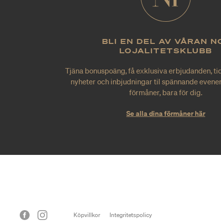
BLI EN DEL AV VÅRAN N
LOJALITETSKLUBB
Tjäna bonuspoäng, få exklusiva erbjudanden, tid
nyheter och inbjudningar til spännande evene
förmåner, bara för dig.
Se alla dina förmåner här
Köpvillkor
Integritetspolicy