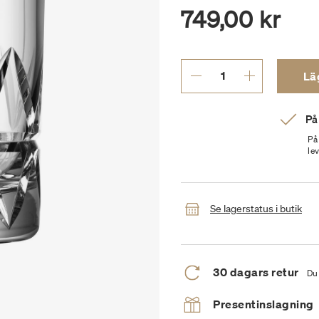
749,00 kr
Läg
På
På
le
Se lagerstatus i butik
30 dagars retur
Du 
Presentinslagning