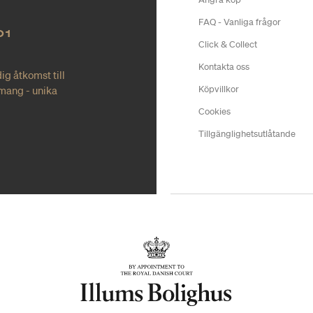
FAQ - Vanliga frågor
O1
Click & Collect
Kontakta oss
ig åtkomst till
mang - unika
Köpvillkor
Cookies
Tillgänglighetsutlåtande