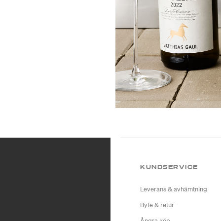
KUNDSERVICE
Leverans & avhämtning
Byte & retur
Ångra köp