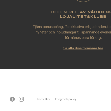
BLI EN DEL AV VÅRAN N
LOJALITETSKLUBB
Tjäna bonuspoäng, få exklusiva erbjudanden, tid
nyheter och inbjudningar til spännande evene
förmåner, bara för dig.
Se alla dina förmåner här
Köpvillkor
Integritetspolicy