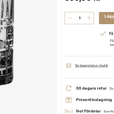
Lägg t
Få
På
le
Se lagerstatus i butik
30 dagars retur
Du 
Presentinslagning
No1 Fördelar
Som No1