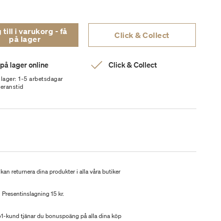
ill i varukorg - få
Click & Collect
på lager
 på lager online
Click & Collect
 lager: 1-5 arbetsdagar
veranstid
kan returnera dina produkter i alla våra butiker
Presentinslagning 15 kr.
-kund tjänar du bonuspoäng på alla dina köp