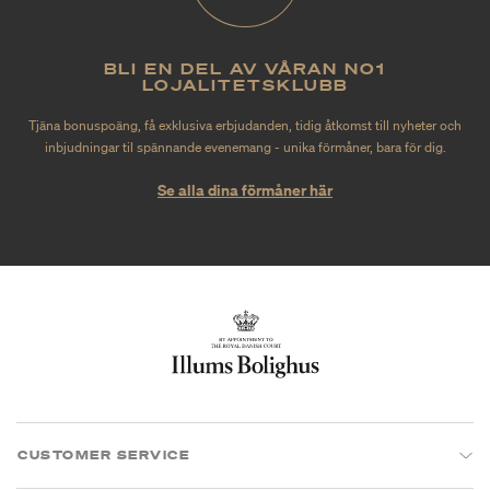
BLI EN DEL AV VÅRAN NO1
LOJALITETSKLUBB
Tjäna bonuspoäng, få exklusiva erbjudanden, tidig åtkomst till nyheter och
inbjudningar til spännande evenemang - unika förmåner, bara för dig.
Se alla dina förmåner här
CUSTOMER SERVICE