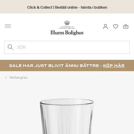
Click & Collect | Beställ online - hämta i butiken
30 dagars returrätt
LOGGA IN
FAVORIT
Menu
SÖK
SALE HAR JUST BLIVIT ÄNNU BÄTTRE -
KÖP HÄR
Vattenglas