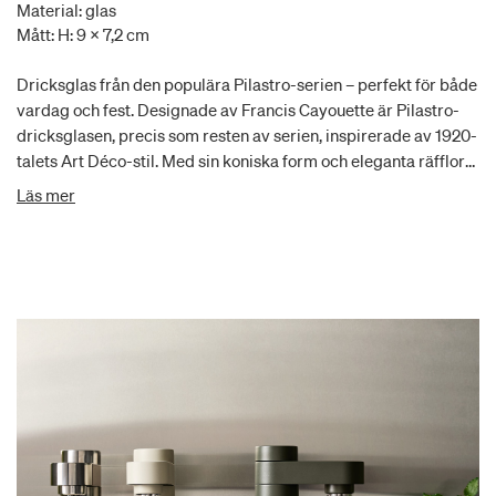
Material: glas
Mått: H: 9 x 7,2 cm
Dricksglas från den populära Pilastro-serien – perfekt för både
vardag och fest. Designade av Francis Cayouette är Pilastro-
dricksglasen, precis som resten av serien, inspirerade av 1920-
talets Art Déco-stil. Med sin koniska form och eleganta räfflor
kombinerar glasen enkelhet med förfining. De passar perfekt
Läs mer
till den matchande Pilastro-karaffen och är idealiska för vatten,
juice eller drinkar, och de tål även varma drycker som kaffe och
te. Tål diskmaskin. Kort sagt, ett mångsidigt vardagsglas med
en stilfull design.