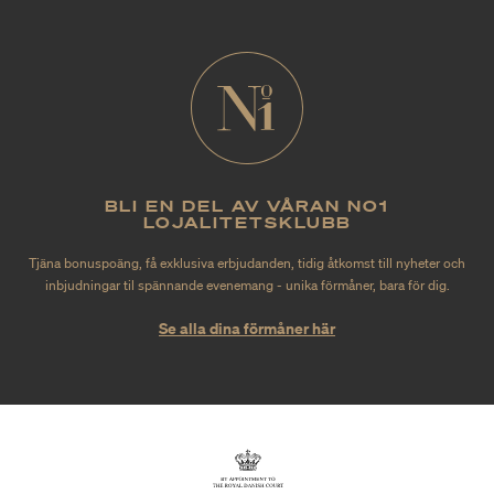
BLI EN DEL AV VÅRAN NO1
LOJALITETSKLUBB
Tjäna bonuspoäng, få exklusiva erbjudanden, tidig åtkomst till nyheter och
inbjudningar til spännande evenemang - unika förmåner, bara för dig.
Se alla dina förmåner här