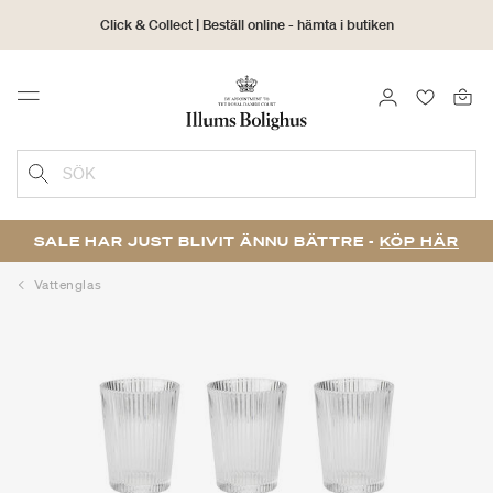
Click & Collect | Beställ online - hämta i butiken
30 dagars returrätt
LOGGA IN
FAVORIT
Menu
SÖK
SALE HAR JUST BLIVIT ÄNNU BÄTTRE -
KÖP HÄR
Vattenglas