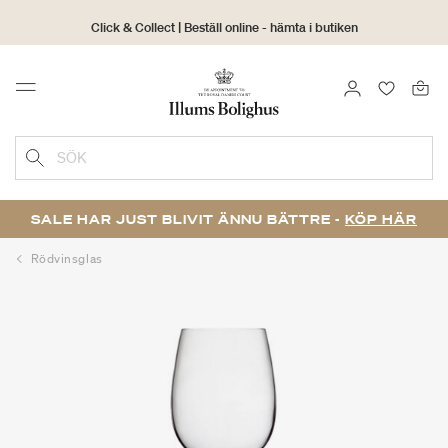
Click & Collect | Beställ online - hämta i butiken
30 dagars returrätt
LOGGA IN
FAVORIT
Menu
SÖK
SALE HAR JUST BLIVIT ÄNNU BÄTTRE -
KÖP HÄR
Rödvinsglas