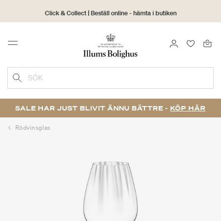
Click & Collect | Beställ online - hämta i butiken
30 dagars returrätt
LOGGA IN
FAVORIT
Menu
SÖK
SALE HAR JUST BLIVIT ÄNNU BÄTTRE -
KÖP HÄR
Rödvinsglas