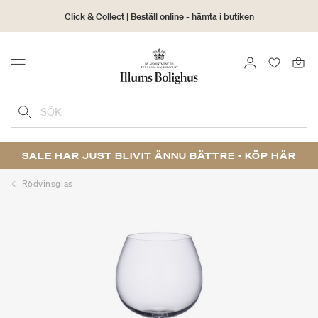
Click & Collect | Beställ online - hämta i butiken
30 dagars returrätt
LOGGA IN
FAVORIT
Menu
SÖK
SALE HAR JUST BLIVIT ÄNNU BÄTTRE -
KÖP HÄR
Rödvinsglas