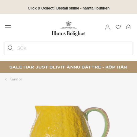
Click & Collect | Beställ online - hämta i butiken
30 dagars returrätt
LOGGA IN
FAVORIT
Menu
SÖK
SALE HAR JUST BLIVIT ÄNNU BÄTTRE -
KÖP HÄR
Kannor