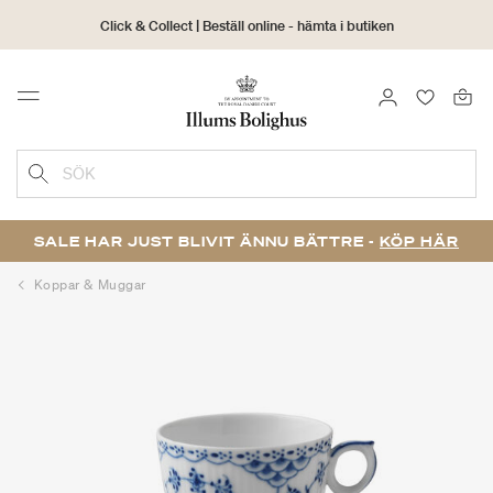
Click & Collect | Beställ online - hämta i butiken
30 dagars returrätt
LOGGA IN
FAVORIT
Menu
SÖK
SALE HAR JUST BLIVIT ÄNNU BÄTTRE -
KÖP HÄR
Koppar & Muggar