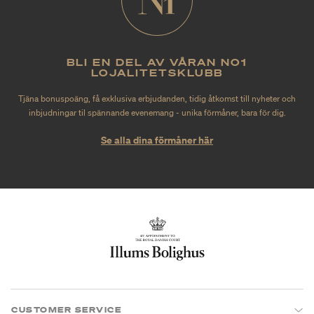
BLI EN DEL AV VÅRAN NO1
LOJALITETSKLUBB
Tjäna bonuspoäng, få exklusiva erbjudanden, tidig åtkomst till nyheter och
inbjudningar til spännande evenemang - unika förmåner, bara för dig.
Se alla dina förmåner här
CUSTOMER SERVICE