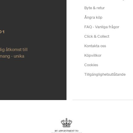
Byte & retur
Ångra köp
FAQ - Vanliga frågor
O1
Click & Collect
Kontakta oss
ig åtkomst till
mang - unika
Köpvillkor
Cookies
Tillgänglighetsutlåtande