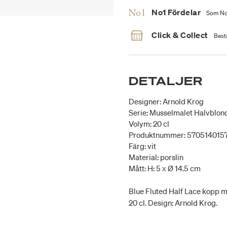
No1 Fördelar
Som No1
Click & Collect
Bestä
DETALJER
Designer: Arnold Krog
Serie: Musselmalet Halvblon
Volym: 20 cl
Produktnummer: 570514015
Färg: vit
Material: porslin
Mått: H: 5 x Ø 14.5 cm
Blue Fluted Half Lace kopp me
20 cl. Design: Arnold Krog.