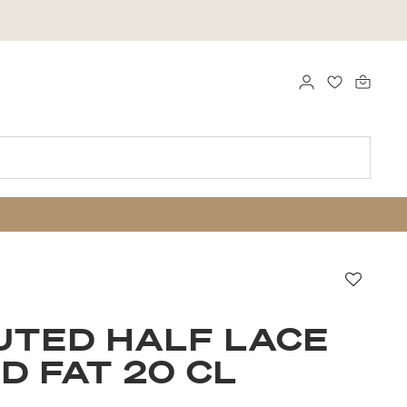
LOGGA IN
FAVORITER
Favori
UTED HALF LACE
D FAT 20 CL