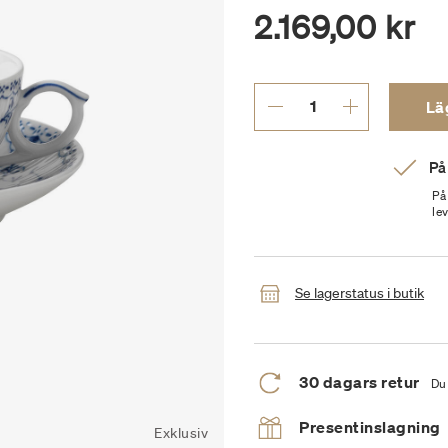
2.169,00 kr
Läg
På
På
le
Se lagerstatus i butik
30 dagars retur
Du 
Presentinslagning
Exklusiv