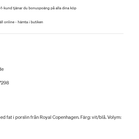
-kund tjänar du bonuspoäng på alla dina köp
ll online - hämta i butiken
de
7298
d fat i porslin från Royal Copenhagen. Färg: vit/blå. Volym: