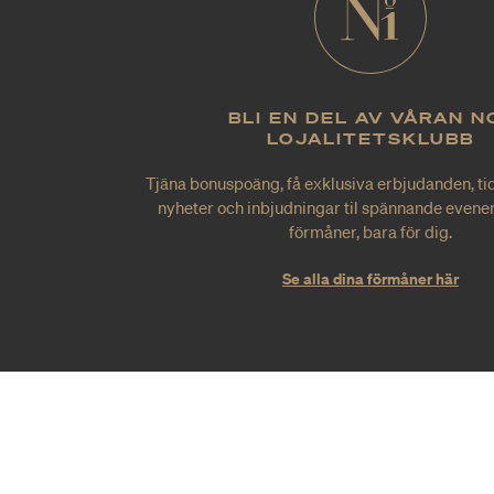
BLI EN DEL AV VÅRAN N
LOJALITETSKLUBB
Tjäna bonuspoäng, få exklusiva erbjudanden, tid
nyheter och inbjudningar til spännande evene
förmåner, bara för dig.
Se alla dina förmåner här