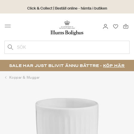
Click & Collect | Beställ online - hämta i butiken
30 dagars returrätt
LOGGA IN
FAVORIT
Menu
SÖK
SALE HAR JUST BLIVIT ÄNNU BÄTTRE -
KÖP HÄR
Koppar & Muggar