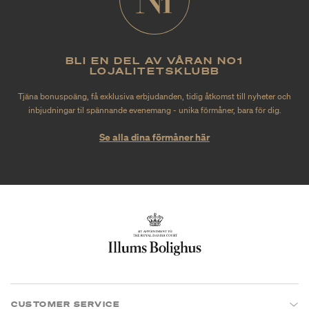
BLI EN DEL AV VÅRAN NO1
LOJALITETSKLUBB
Tjäna bonuspoäng, få exklusiva erbjudanden, tidig åtkomst till nyheter och
inbjudningar til spännande evenemang - unika förmåner, bara för dig.
Se alla dina förmåner här
CUSTOMER SERVICE