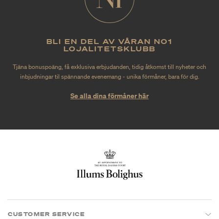
BLI EN DEL AV VÅRAN NO1
LOJALITETSKLUBB
Tjäna bonuspoäng, få exklusiva erbjudanden, tidig åtkomst till nyheter och
inbjudningar til spännande evenemang - unika förmåner, bara för dig.
Se alla dina förmåner här
CUSTOMER SERVICE