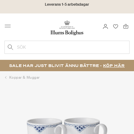
Click & Collect | Beställ online - hämta i butiken
LOGGA IN
FAVORIT
30 dagars returrätt
Menu
SÖK
SALE HAR JUST BLIVIT ÄNNU BÄTTRE -
KÖP HÄR
Koppar & Muggar