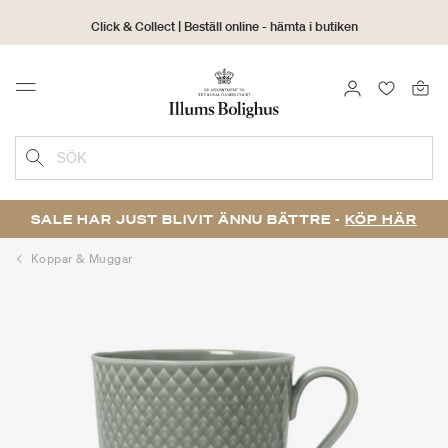
Click & Collect | Beställ online - hämta i butiken
30 dagars returrätt
LOGGA IN
FAVORIT
Menu
SÖK
SALE HAR JUST BLIVIT ÄNNU BÄTTRE -
KÖP HÄR
Koppar & Muggar