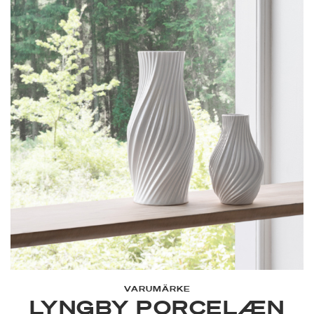
till sinnena och till samtalet med de andra runt bordet. Alla fyra
vackra nyanser i Rhombe Earth-serien är precis som i Lyngby
Porcelæns populära Rhombe Color-serie noga utvalda av
designduon Stilleben, som består av Ditte Reckweg och Jelena
Schou Nordentoft. Använd de olika Rhombe Earth-delarna
tillsammans i din dukning och låt de olika storlekarna på
tallrikarna titta fram under varandra så att de varma färgerna
får prata med varandra. Tallrikarna, muggarna och skålarna i
Rhombe Earth är naturligtvis också perfekta både tillsammans
och var för sig som ett komplement till din Rhombe Color-
samling eller i kombination med den klassiska vita Rhombe-
servisen där de grå och bruna nyanserna på Rhombe Earth-
delarna tillsammans med Lyngby Porcelæns linjer skapar ett
modernt och avslappnat uttryck och står vackert mot det vita
porslinet.
VARUMÄRKE
LYNGBY PORCELÆN