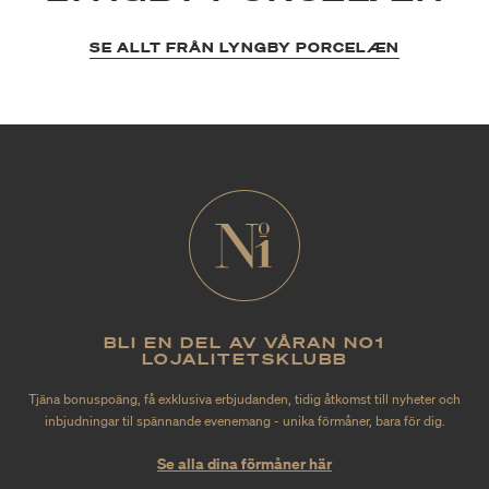
SE ALLT FRÅN LYNGBY PORCELÆN
BLI EN DEL AV VÅRAN NO1
LOJALITETSKLUBB
Tjäna bonuspoäng, få exklusiva erbjudanden, tidig åtkomst till nyheter och
inbjudningar til spännande evenemang - unika förmåner, bara för dig.
Se alla dina förmåner här