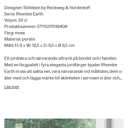
Designer: Stilleben by Reckweg & Nordentoft
Serie: Rhombe Earth
Volym: 39 cl
Produktnummer: 5711507018409
Färg: moss
Material: porslin
Mått: H: 9 x W: 12,5 x D: 9,5 x Ø 9,5 cm
Ett jordnära och närvarande uttryck på bordet och i handen.
Med en färgpalett i fyra eleganta jordfärger bjuder Rhombe
Earth in oss att sakta ner, vara närvarande vid måltiden, dem vi
äter med och lägga märke till skönheten i servisen vi äter och
dricker ur. Seriens muggar på 39 cl är perfekta för en stor kopp
Läs mer
kaffe, te eller varm choklad och finns utöver grågröna Moss
även i de tre andra Rhombe Earth-färgerna – Marble, Clay och
Slate. De är dämpade jordfärger som tar fram Rhombe-
servisens ikoniska reliefmönster på ett nytt och annorlunda sätt
och bjuder in till att vi går ett steg djupare och ger
uppmärksamhet till din dryck i muggen och maten på tallriken,