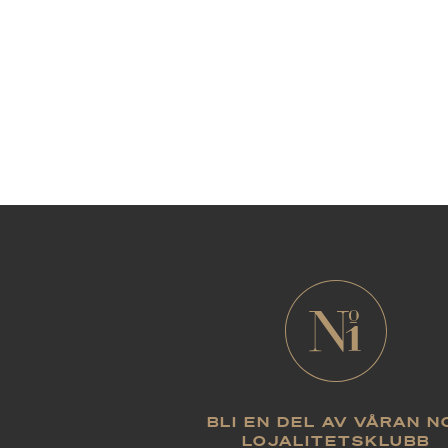
BLI EN DEL AV VÅRAN N
LOJALITETSKLUBB