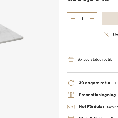
Uts
Se lagerstatus i butik
30 dagars retur
Du 
Presentinslagning
No1 Fördelar
Som No1