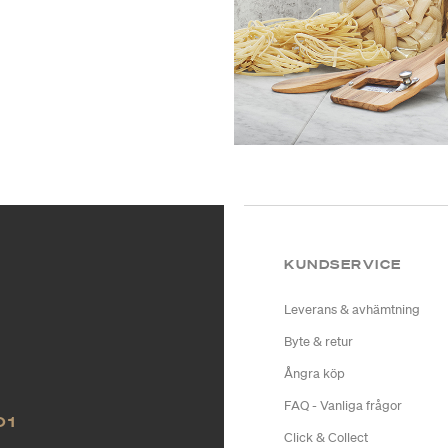
KUNDSERVICE
Leverans & avhämtning
Byte & retur
Ångra köp
FAQ - Vanliga frågor
O1
Click & Collect