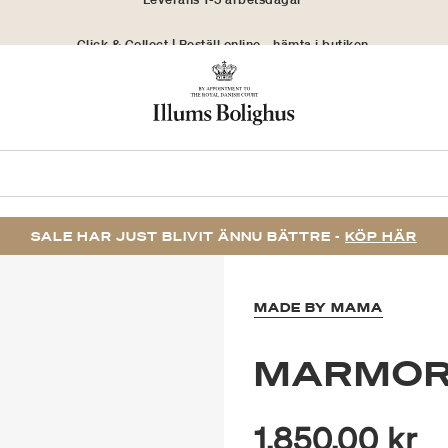
Click & Collect | Beställ online - hämta i butiken
30 dagars returrätt
SALE HAR JUST BLIVIT ÄNNU BÄTTRE -
KÖP HÄR
MADE BY MAMA
MARMOR
1.850,00 kr