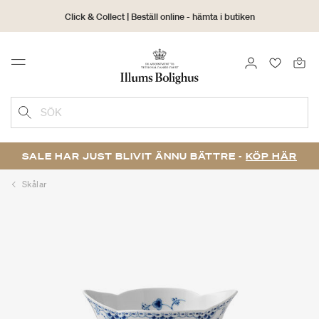
Click & Collect | Beställ online - hämta i butiken
30 dagars returrätt
LOGGA IN
FAVORIT
Menu
SÖK
SALE HAR JUST BLIVIT ÄNNU BÄTTRE -
KÖP HÄR
Skålar