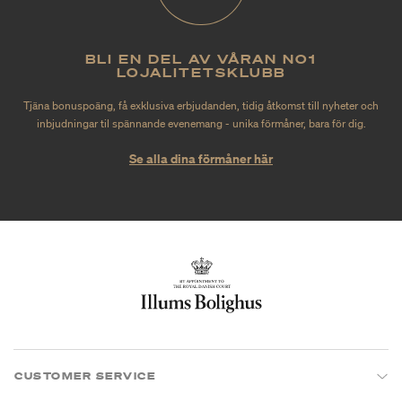
BLI EN DEL AV VÅRAN NO1
LOJALITETSKLUBB
Tjäna bonuspoäng, få exklusiva erbjudanden, tidig åtkomst till nyheter och
inbjudningar til spännande evenemang - unika förmåner, bara för dig.
Se alla dina förmåner här
CUSTOMER SERVICE