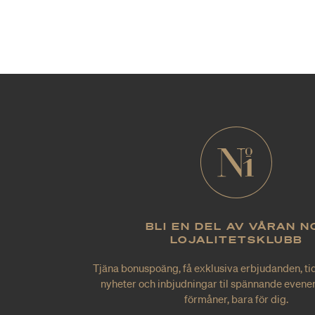
BLI EN DEL AV VÅRAN N
LOJALITETSKLUBB
Tjäna bonuspoäng, få exklusiva erbjudanden, tid
nyheter och inbjudningar til spännande evene
förmåner, bara för dig.