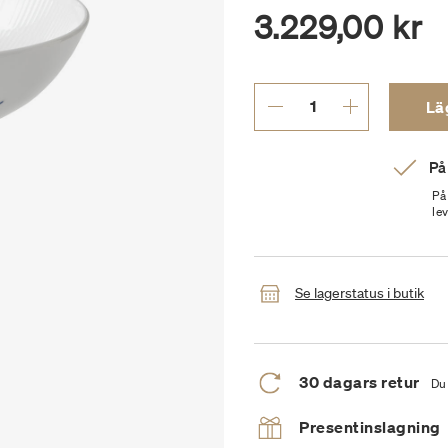
3.229,00 kr
Läg
På
På
le
Se lagerstatus i butik
30 dagars retur
Du 
Presentinslagning