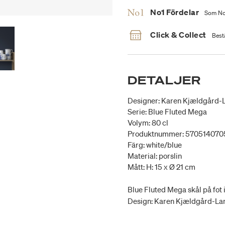
No1 Fördelar
Som No1
Click & Collect
Bestä
DETALJER
Designer: Karen Kjældgård-
Serie: Blue Fluted Mega
Volym: 80 cl
Produktnummer: 57051407
Färg: white/blue
Material: porslin
Mått: H: 15 x Ø 21 cm
Blue Fluted Mega skål på fot
Design: Karen Kjældgård-Lar