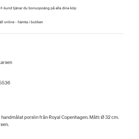
-kund tjänar du bonuspoäng på alla dina köp
ll online - hämta i butiken
Larsen
05536
 i handmålat porslin från Royal Copenhagen. Mått: Ø 32 cm.
sen.