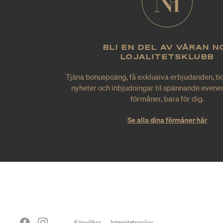
BLI EN DEL AV VÅRAN N
LOJALITETSKLUBB
Tjäna bonuspoäng, få exklusiva erbjudanden, tid
nyheter och inbjudningar til spännande evene
förmåner, bara för dig.
Se alla dina förmåner här
Köpvillkor
Integritetspolicy