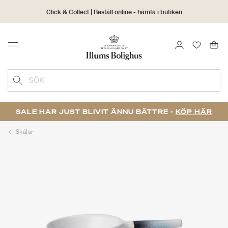
Click & Collect | Beställ online - hämta i butiken
30 dagars returrätt
LOGGA IN
FAVORIT
Menu
SÖK
SALE HAR JUST BLIVIT ÄNNU BÄTTRE -
KÖP HÄR
Skålar