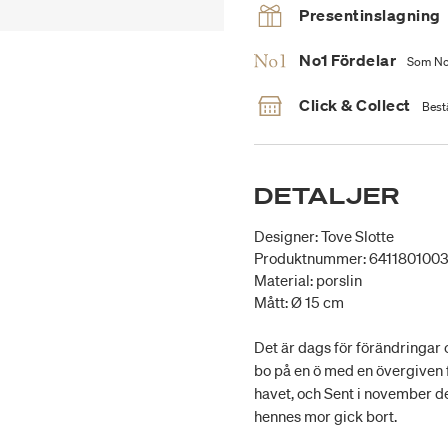
Presentinslagning
No1 Fördelar
Som No1
Click & Collect
Bestä
DETALJER
Designer: Tove Slotte
Produktnummer: 641180100
Material: porslin
Mått: Ø 15 cm
Det är dags för förändringar
bo på en ö med en övergiven
havet, och Sent i november d
hennes mor gick bort.