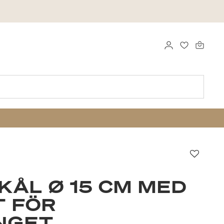
LOGGA IN
FAVORITER
Favori
KÅL Ø 15 CM MED
T FÖR
NGET