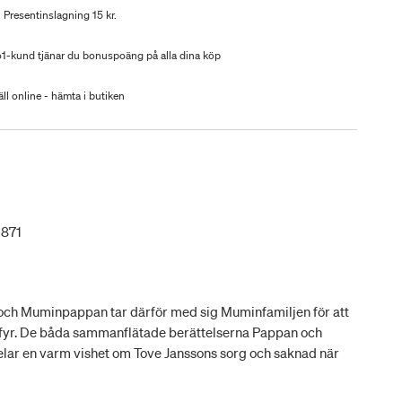
Presentinslagning 15 kr.
-kund tjänar du bonuspoäng på alla dina köp
ll online - hämta i butiken
3871
 och Muminpappan tar därför med sig Muminfamiljen för att
 fyr. De båda sammanflätade berättelserna Pappan och
elar en varm vishet om Tove Janssons sorg och saknad när