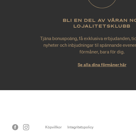
BLI EN DEL AV VÅRAN N
LOJALITETSKLUBB
Tjäna bonuspoäng, få exklusiva erbjudanden, tid
nyheter och inbjudningar til spännande evene
förmåner, bara för dig.
Se alla dina förmåner här
Köpvillkor
Integritetspolicy