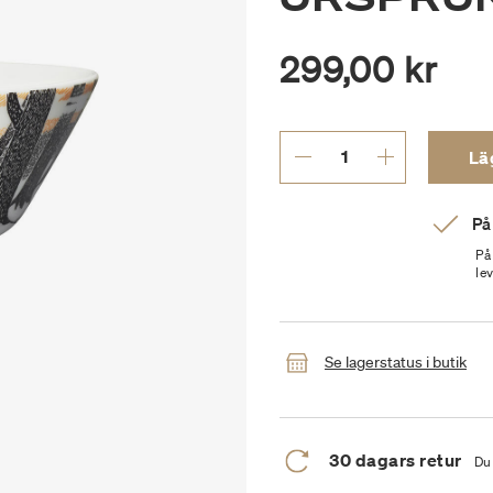
299,00 kr
Läg
På
På
le
Se lagerstatus i butik
30 dagars retur
Du 