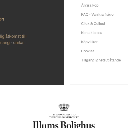
Ångra köp
FAQ - Vanliga frågor
O1
Click & Collect
Kontakta oss
ig åtkomst till
mang - unika
Köpvillkor
Cookies
Tillgänglighetsutlåtande