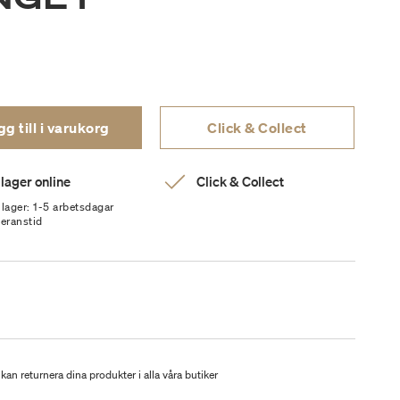
g till i varukorg
Click & Collect
 lager online
Click & Collect
 lager: 1-5 arbetsdagar
veranstid
kan returnera dina produkter i alla våra butiker