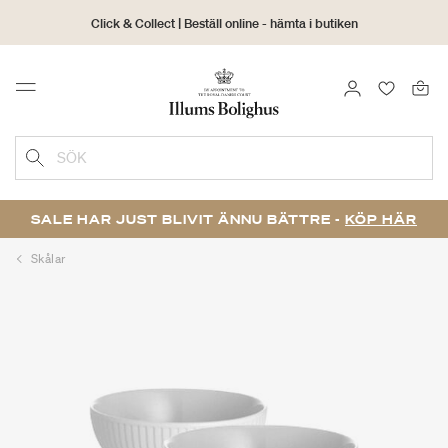
Click & Collect | Beställ online - hämta i butiken
30 dagars returrätt
LOGGA IN
FAVORIT
Menu
SÖK
SALE HAR JUST BLIVIT ÄNNU BÄTTRE -
KÖP HÄR
Skålar