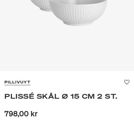
PILLIVUYT
Fa
PLISSÉ SKÅL Ø 15 CM 2 ST.
798,00 kr