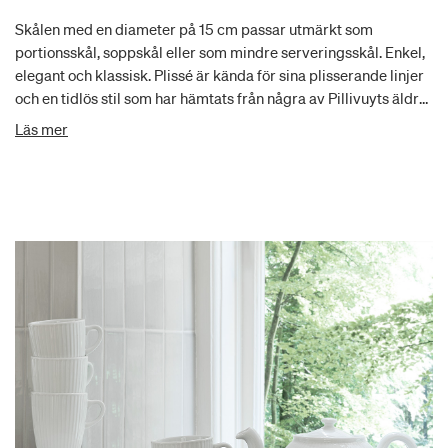
Skålen med en diameter på 15 cm passar utmärkt som
portionsskål, soppskål eller som mindre serveringsskål. Enkel,
elegant och klassisk. Plissé är kända för sina plisserande linjer
och en tidlös stil som har hämtats från några av Pillivuyts äldre
stöpformar från tidigt 1900-tal. Plissé är med sin fina plissering
Läs mer
känd över hela världen som en symbol för diskret, fransk
elegans.