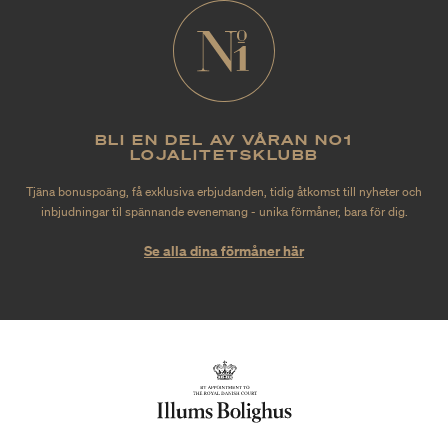
BLI EN DEL AV VÅRAN NO1
LOJALITETSKLUBB
Tjäna bonuspoäng, få exklusiva erbjudanden, tidig åtkomst till nyheter och
inbjudningar til spännande evenemang - unika förmåner, bara för dig.
Se alla dina förmåner här