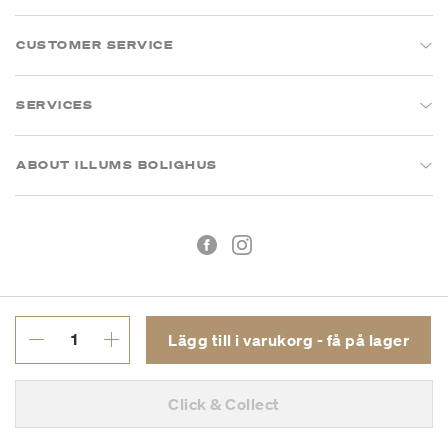
CUSTOMER SERVICE
SERVICES
ABOUT ILLUMS BOLIGHUS
Lägg till i varukorg - få på lager
Köpvillkor
Integritetspolicy
Click & Collect
Org.nr: 55681353-8701