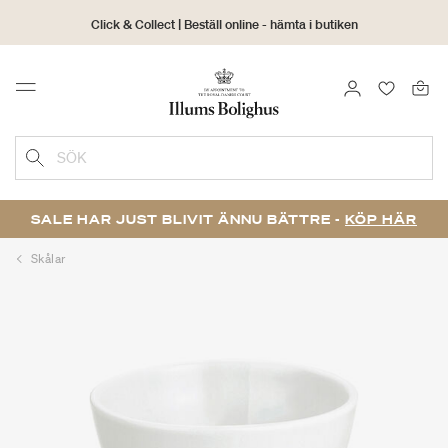
Click & Collect | Beställ online - hämta i butiken
30 dagars returrätt
LOGGA IN
FAVORIT
Menu
SÖK
SALE HAR JUST BLIVIT ÄNNU BÄTTRE -
KÖP HÄR
Skålar