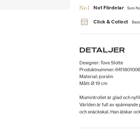
No1 Fördelar
Som No1
Click & Collect
Bestä
DETALJER
Designer: Tove Slotte
Produktnummer: 6411801006
Material: porslin
Mått: Ø 19 cm
Mumintrollet är glad och nyfi
Världen är full av spännande p
och snäckskal. Han älskar oc