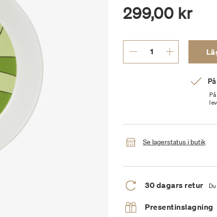
299,00 kr
Läg
På
På
le
Se lagerstatus i butik
30 dagars retur
Du 
Presentinslagning