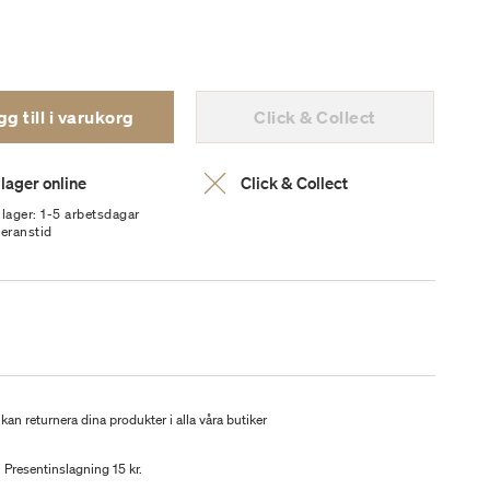
g till i varukorg
Click & Collect
 lager online
Click & Collect
 lager: 1-5 arbetsdagar
veranstid
kan returnera dina produkter i alla våra butiker
Presentinslagning 15 kr.