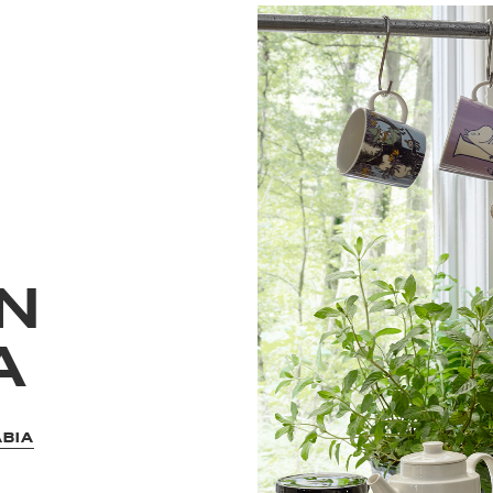
N
A
ABIA