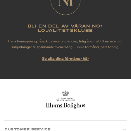
BLI EN DEL AV VÅRAN NO1
LOJALITETSKLUBB
Tjäna bonuspoäng, få exklusiva erbjudanden, tidig åtkomst till nyheter och
inbjudningar til spännande evenemang - unika förmåner, bara för dig.
Se alla dina förmåner här
CUSTOMER SERVICE