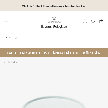
Click & Collect | Beställ online - hämta i butiken
30 dagars returrätt
LOGGA IN
FAVORIT
Menu
SÖK
SALE HAR JUST BLIVIT ÄNNU BÄTTRE -
KÖP HÄR
Tallrikar