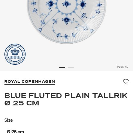
Exklusiv
ROYAL COPENHAGEN
Fa
BLUE FLUTED PLAIN TALLRIK
Ø 25 CM
Size
Ø 25 cm