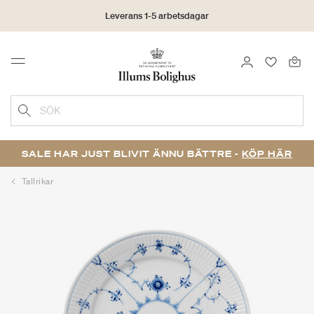
Leverans 1-5 arbetsdagar
Click & Collect | Beställ online - hämta i butiken
LOGGA IN
FAVORIT
Menu
30 dagars returrätt
SÖK
SALE HAR JUST BLIVIT ÄNNU BÄTTRE -
KÖP HÄR
Tallrikar