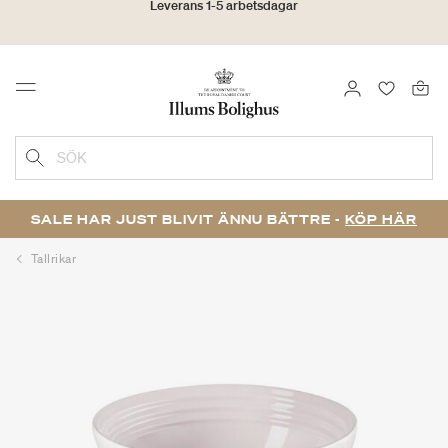
Click & Collect | Beställ online - hämta i butiken
30 dagars returrätt
LOGGA IN
FAVORIT
Menu
SÖK
SALE HAR JUST BLIVIT ÄNNU BÄTTRE -
KÖP HÄR
Tallrikar