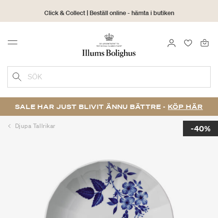
Click & Collect | Beställ online - hämta i butiken
30 dagars returrätt
LOGGA IN
FAVORIT
Menu
SÖK
SALE HAR JUST BLIVIT ÄNNU BÄTTRE -
KÖP HÄR
Djupa Tallrikar
-40%