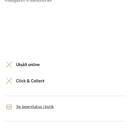
Priset är nedsatt från
till
Tidigare:
1.389,00 kr
Utsålt online
Click & Collect
Se lagerstatus i butik