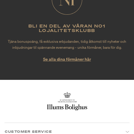
BLI EN DEL AV VÅRAN NO1
LOJALITETSKLUBB
Tjäna bonuspoäng, få exklusiva erbjudanden, tidig åtkomst till nyheter och
inbjudningar til spännande evenemang - unika förmåner, bara för dig.
Se alla dina förmåner här
CUSTOMER SERVICE