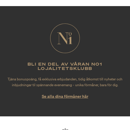
BLI EN DEL AV VÅRAN NO1
LOJALITETSKLUBB
Tjäna bonuspoäng, få exklusiva erbjudanden, tidig åtkomst till nyheter och
inbjudningar til spännande evenemang - unika förmåner, bara för dig.
Se alla dina förmåner här