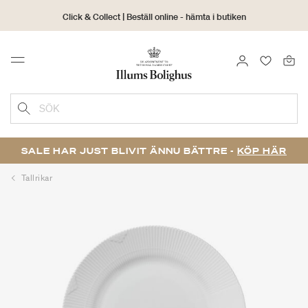
Click & Collect | Beställ online - hämta i butiken
30 dagars returrätt
LOGGA IN
FAVORIT
Menu
SÖK
SALE HAR JUST BLIVIT ÄNNU BÄTTRE -
KÖP HÄR
Tallrikar