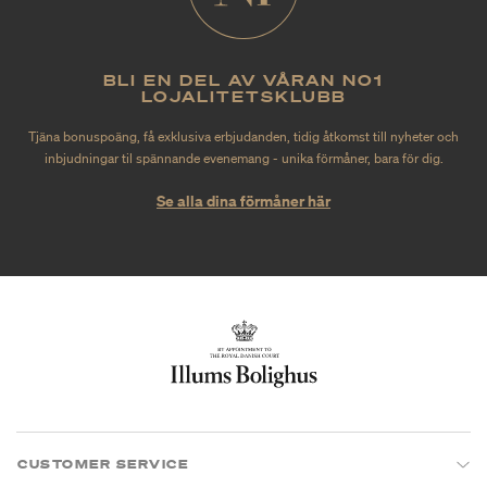
BLI EN DEL AV VÅRAN NO1
LOJALITETSKLUBB
Tjäna bonuspoäng, få exklusiva erbjudanden, tidig åtkomst till nyheter och
inbjudningar til spännande evenemang - unika förmåner, bara för dig.
Se alla dina förmåner här
CUSTOMER SERVICE