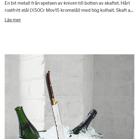
En bit metall från spetsen av kniven till botten av skaftet. Hårt
rostfritt stål (X50Cr Mov15 kromstål) med hög kolhalt. Skaft av
olivträ eller POM-C. Skaft försett med 3 genomgående
Läs mer
mässingsnitar. Lätt att underhålla - håller länge. Lätt att
rengöra, men diskmaskin rekommenderas inte.