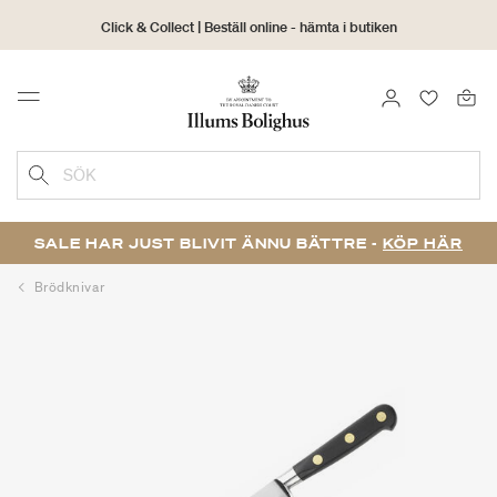
Click & Collect | Beställ online - hämta i butiken
30 dagars returrätt
LOGGA IN
FAVORIT
Menu
SÖK
SALE HAR JUST BLIVIT ÄNNU BÄTTRE -
KÖP HÄR
Brödknivar