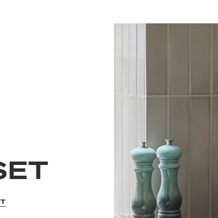
SET
ET