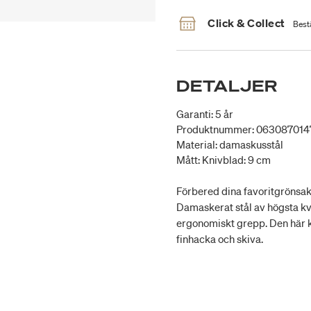
Click & Collect
Bestä
DETALJER
Garanti: 5 år
Produktnummer: 06308701
Material: damaskusstål
Mått: Knivblad: 9 cm
Förbered dina favoritgrönsake
Damaskerat stål av högsta kval
ergonomiskt grepp. Den här kn
finhacka och skiva.