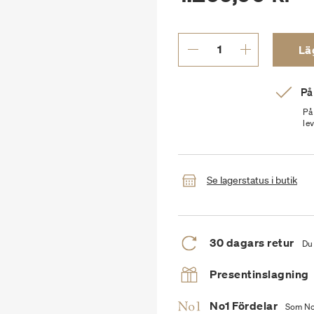
Läg
På
På
le
Se lagerstatus i butik
30 dagars retur
Du 
Presentinslagning
No1 Fördelar
Som No1