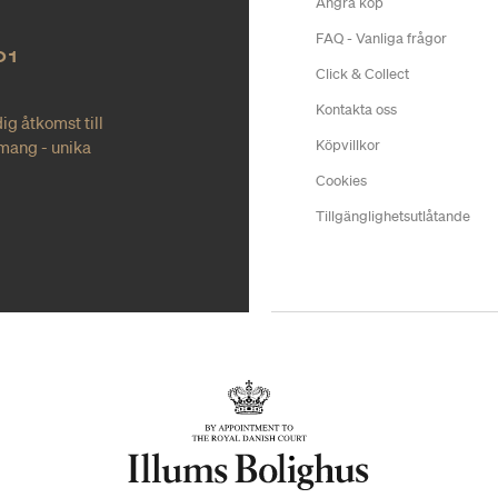
Ångra köp
FAQ - Vanliga frågor
O1
Click & Collect
Kontakta oss
ig åtkomst till
mang - unika
Köpvillkor
Cookies
Tillgänglighetsutlåtande