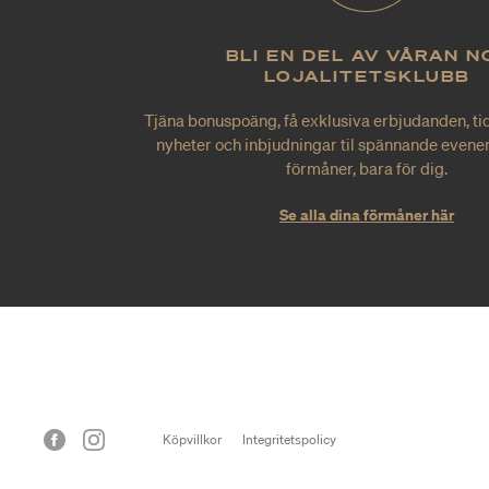
BLI EN DEL AV VÅRAN N
LOJALITETSKLUBB
Tjäna bonuspoäng, få exklusiva erbjudanden, tid
nyheter och inbjudningar til spännande evene
förmåner, bara för dig.
Se alla dina förmåner här
Köpvillkor
Integritetspolicy