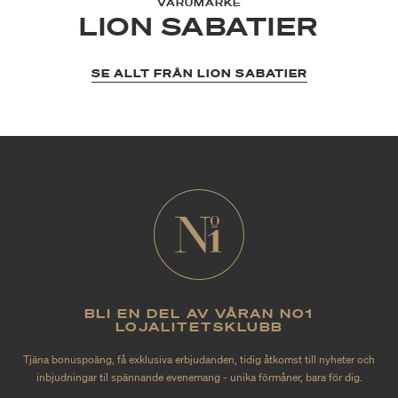
VARUMÄRKE
LION SABATIER
SE ALLT FRÅN LION SABATIER
BLI EN DEL AV VÅRAN NO1
LOJALITETSKLUBB
Tjäna bonuspoäng, få exklusiva erbjudanden, tidig åtkomst till nyheter och
inbjudningar til spännande evenemang - unika förmåner, bara för dig.