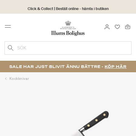
Click & Collect | Beställ online - hämta i butiken
30 dagars returrätt
LOGGA IN
FAVORIT
Menu
SÖK
SALE HAR JUST BLIVIT ÄNNU BÄTTRE -
KÖP HÄR
Kockknivar