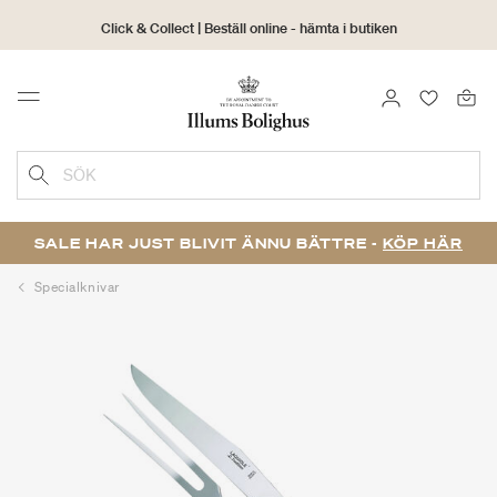
Click & Collect | Beställ online - hämta i butiken
30 dagars returrätt
LOGGA IN
FAVORIT
Menu
SÖK
SALE HAR JUST BLIVIT ÄNNU BÄTTRE -
KÖP HÄR
Specialknivar