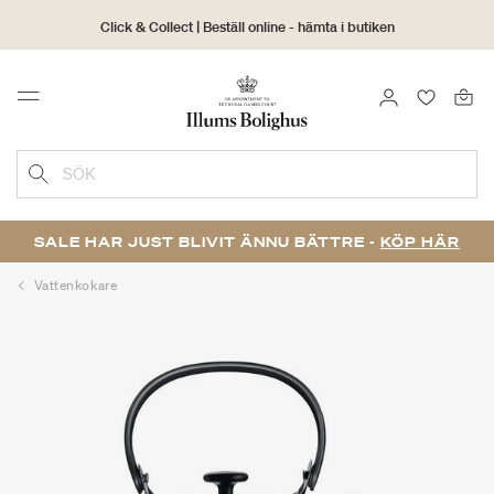
Click & Collect | Beställ online - hämta i butiken
30 dagars returrätt
LOGGA IN
FAVORIT
Menu
SÖK
SALE HAR JUST BLIVIT ÄNNU BÄTTRE -
KÖP HÄR
Vattenkokare