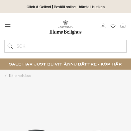
Click & Collect | Beställ online - hämta i butiken
30 dagars returrätt
LOGGA IN
FAVORIT
Menu
SÖK
SALE HAR JUST BLIVIT ÄNNU BÄTTRE -
KÖP HÄR
Köksredskap