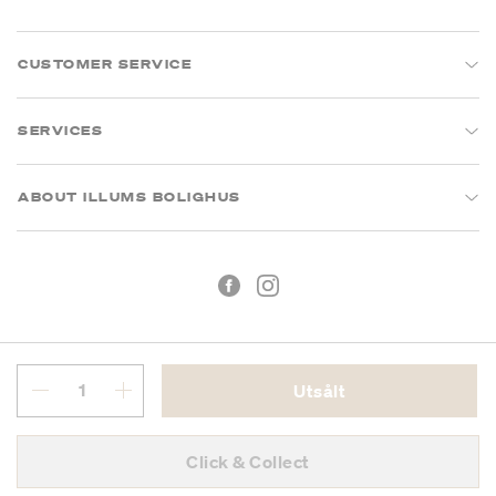
CUSTOMER SERVICE
SERVICES
ABOUT ILLUMS BOLIGHUS
Utsålt
Köpvillkor
Integritetspolicy
Click & Collect
Org.nr: 55681353-8701