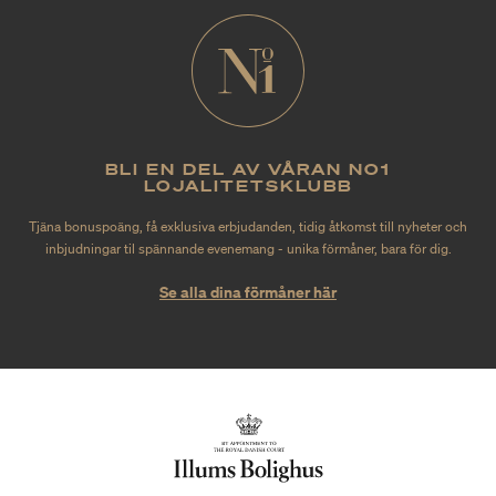
BLI EN DEL AV VÅRAN NO1
LOJALITETSKLUBB
Tjäna bonuspoäng, få exklusiva erbjudanden, tidig åtkomst till nyheter och
inbjudningar til spännande evenemang - unika förmåner, bara för dig.
Se alla dina förmåner här