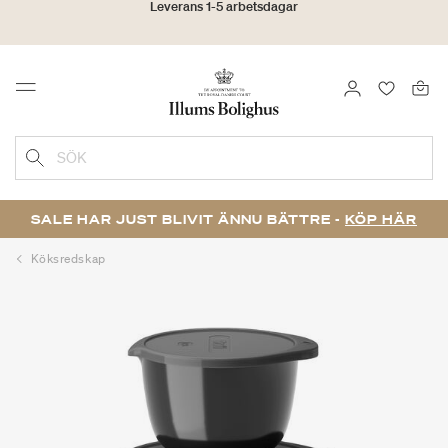
Click & Collect | Beställ online - hämta i butiken
30 dagars returrätt
LOGGA IN
FAVORIT
Menu
SÖK
SALE HAR JUST BLIVIT ÄNNU BÄTTRE -
KÖP HÄR
Köksredskap