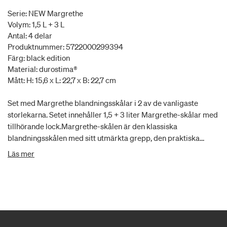
Serie: NEW Margrethe
Volym: 1,5 L + 3 L
Antal: 4 delar
Produktnummer: 5722000299394
Färg: black edition
Material: durostima®
Mått: H: 15,6 x L: 22,7 x B: 22,7 cm
Set med Margrethe blandningsskålar i 2 av de vanligaste
storlekarna. Setet innehåller 1,5 + 3 liter Margrethe-skålar med
tillhörande lock.Margrethe-skålen är den klassiska
blandningsskålen med sitt utmärkta grepp, den praktiska
hällpipen och den halkfria bottenringen. Den nya versionen av
Läs mer
Margrethe-skålen är tillverkad av plastmaterialet durostima®.
Skålen är nu ännu starkare och mer stöttålig, och med det nya
materialet tål den även mikrovågsugn och frys. Margrethe-
skålen lämpar sig för både tillredning och servering, och
genom att köpa till ett lock kan blandningsskålen användas
som praktisk förvaringsskål. 5 års garanti.