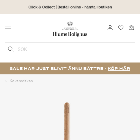
Click & Collect | Beställ online - hämta i butiken
30 dagars returrätt
LOGGA IN
FAVORIT
Menu
SÖK
SALE HAR JUST BLIVIT ÄNNU BÄTTRE -
KÖP HÄR
Köksredskap