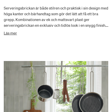
Serveringsbrickan är både stilren och praktisk i sin design med
höga kanter och bärhandtag som gör det lätt att få ett bra
grepp. Kombinationen av ek och mattsvart plast ger
serveringsbrickan en exklusiv och tidlös look i en snygg finish.
Rengörs lätt med en urvriden trasa. Träet underhålls genom
Läs mer
regelbunden olja.