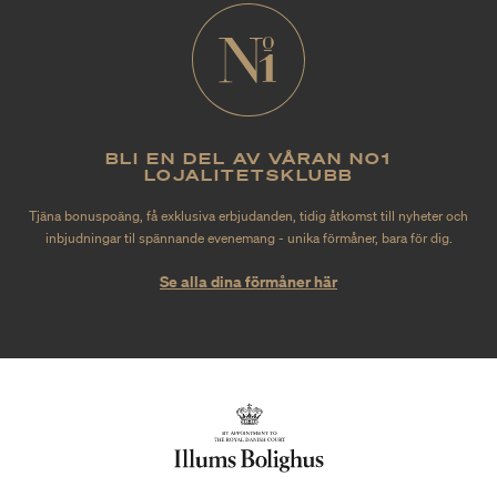
BLI EN DEL AV VÅRAN NO1
LOJALITETSKLUBB
Tjäna bonuspoäng, få exklusiva erbjudanden, tidig åtkomst till nyheter och
inbjudningar til spännande evenemang - unika förmåner, bara för dig.
Se alla dina förmåner här