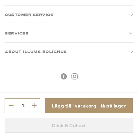
CUSTOMER SERVICE
SERVICES
ABOUT ILLUMS BOLIGHUS
Lägg till i varukorg - få på lager
Köpvillkor
Integritetspolicy
Click & Collect
Org.nr: 55681353-8701