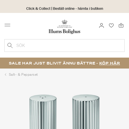
Click & Collect | Beställ online - hämta i butiken
30 dagars returrätt
LOGGA IN
FAVORIT
Menu
SÖK
SALE HAR JUST BLIVIT ÄNNU BÄTTRE -
KÖP HÄR
Salt- & Pepparset