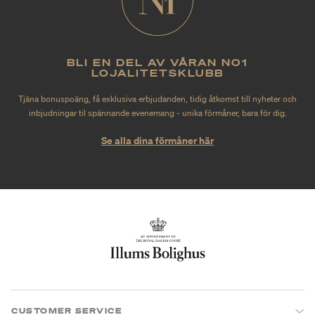
BLI EN DEL AV VÅRAN NO1
LOJALITETSKLUBB
Tjäna bonuspoäng, få exklusiva erbjudanden, tidig åtkomst till nyheter och
inbjudningar til spännande evenemang - unika förmåner, bara för dig.
Se alla dina förmåner här
CUSTOMER SERVICE