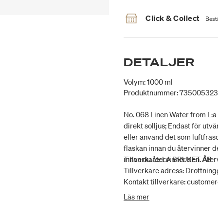
Click & Collect
Bestä
DETALJER
Volym: 1000 ml
Produktnummer: 73500532
No. 068 Linen Water from L:a B
direkt solljus; Endast för utvä
eller använd det som luftfräs
flaskan innan du återvinner de
innan du återvinner den. Återv
Tillverkare: LA BRUKET AB
Tillverkare adress: Drottnin
Kontakt tillverkare: custom
Läs mer