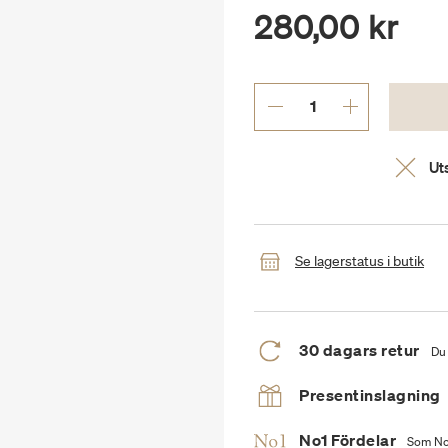
280,00 kr
Uts
Se lagerstatus i butik
30 dagars retur
Du 
Presentinslagning
No1 Fördelar
Som No1