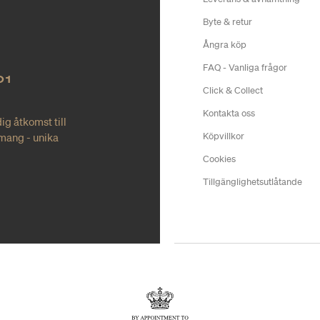
Byte & retur
Ångra köp
FAQ - Vanliga frågor
O1
Click & Collect
Kontakta oss
ig åtkomst till
mang - unika
Köpvillkor
Cookies
Tillgänglighetsutlåtande