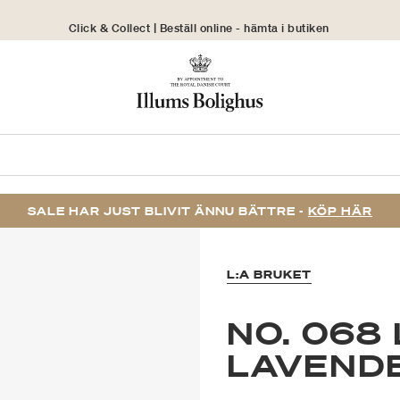
Click & Collect | Beställ online - hämta i butiken
30 dagars returrätt
SALE HAR JUST BLIVIT ÄNNU BÄTTRE -
KÖP HÄR
L:A BRUKET
NO. 068
LAVEND