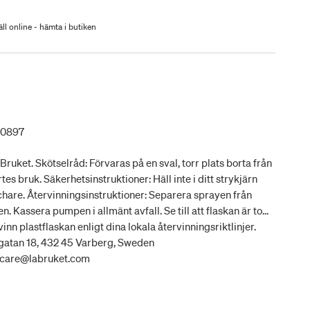
ll online - hämta i butiken
30897
ruket. Skötselråd: Förvaras på en sval, torr plats borta från
rtes bruk. Säkerhetsinstruktioner: Häll inte i ditt strykjärn
chare. Återvinningsinstruktioner: Separera sprayen från
n. Kassera pumpen i allmänt avfall. Se till att flaskan är tom
inn plastflaskan enligt dina lokala återvinningsriktlinjer.
ggatan 18, 432 45 Varberg, Sweden
ercare@labruket.com