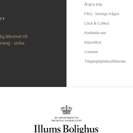
Ångra köp
FAQ - Vanliga frågor
O1
Click & Collect
Kontakta oss
ig åtkomst till
mang - unika
Köpvillkor
Cookies
Tillgänglighetsutlåtande