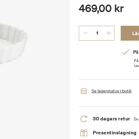
469,00 kr
Läg
På
På
le
Se lagerstatus i butik
30 dagars retur
Du 
Presentinslagning