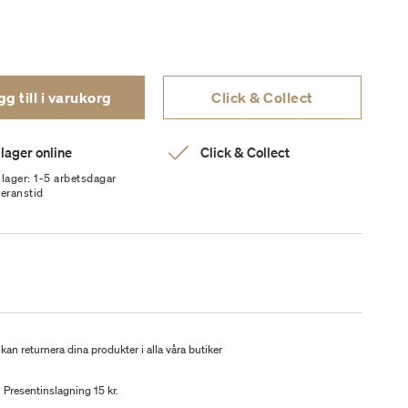
g till i varukorg
Click & Collect
 lager online
Click & Collect
 lager: 1-5 arbetsdagar
veranstid
kan returnera dina produkter i alla våra butiker
Presentinslagning 15 kr.