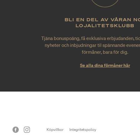
BLI EN DEL AV VÅRAN N
LOJALITETSKLUBB
Tjäna bonuspoäng, få exklusiva erbjudanden, tid
nyheter och inbjudningar til spännande evene
förmåner, bara för dig.
Se alla dina förmåner här
Köpvillkor
Integritetspolicy