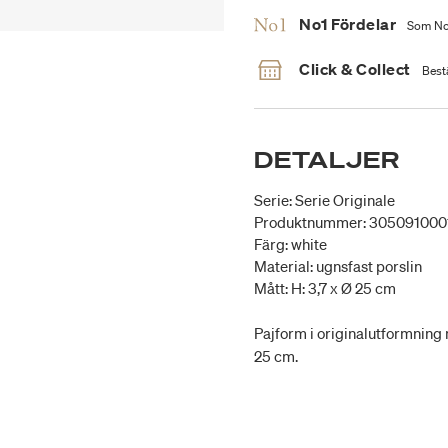
No1 Fördelar
Som No1
Click & Collect
Bestä
DETALJER
Serie: Serie Originale
Produktnummer: 305091000
Färg: white
Material: ugnsfast porslin
Mått: H: 3,7 x Ø 25 cm
Pajform i originalutformning
25 cm.