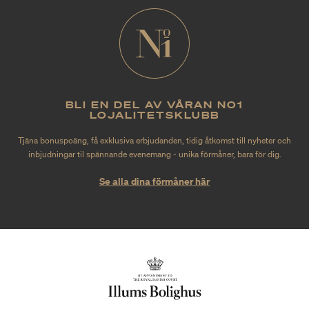
BLI EN DEL AV VÅRAN NO1
LOJALITETSKLUBB
Tjäna bonuspoäng, få exklusiva erbjudanden, tidig åtkomst till nyheter och
inbjudningar til spännande evenemang - unika förmåner, bara för dig.
Se alla dina förmåner här