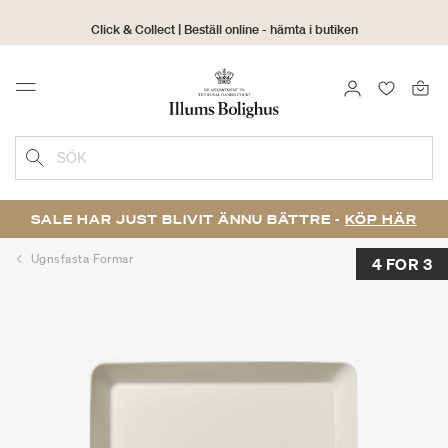
Click & Collect | Beställ online - hämta i butiken
30 dagars returrätt
LOGGA IN
FAVORIT
Menu
SÖK
SALE HAR JUST BLIVIT ÄNNU BÄTTRE -
KÖP HÄR
Ugnsfasta Formar
4 FOR 3