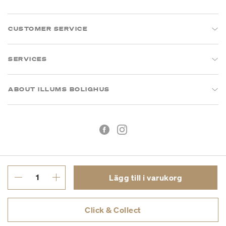
CUSTOMER SERVICE
SERVICES
ABOUT ILLUMS BOLIGHUS
Lägg till i varukorg
Köpvillkor
Integritetspolicy
Click & Collect
Org.nr: 55681353-8701