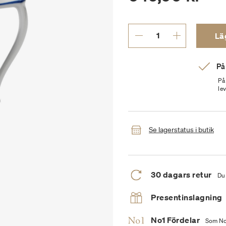
Läg
På
På
le
Se lagerstatus i butik
30 dagars retur
Du 
Presentinslagning
No1 Fördelar
Som No1