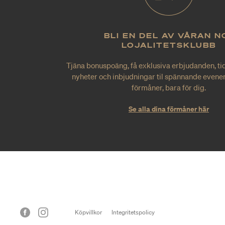
BLI EN DEL AV VÅRAN N
LOJALITETSKLUBB
Tjäna bonuspoäng, få exklusiva erbjudanden, tid
nyheter och inbjudningar til spännande evene
förmåner, bara för dig.
Se alla dina förmåner här
Köpvillkor
Integritetspolicy