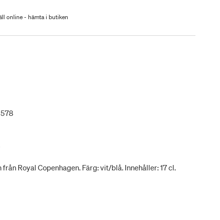
ll online - hämta i butiken
1578
m
från Royal Copenhagen. Färg: vit/blå. Innehåller: 17 cl.