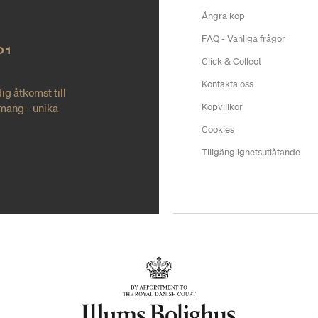
Ångra köp
FAQ - Vanliga frågor
O1
Click & Collect
Kontakta oss
ig åtkomst till
mang - unika
Köpvillkor
Cookies
Tillgänglighetsutlåtande