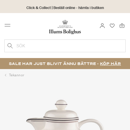
Click & Collect | Beställ online - hämta i butiken
30 dagars returrätt
LOGGA IN
FAVORIT
Menu
SÖK
SALE HAR JUST BLIVIT ÄNNU BÄTTRE -
KÖP HÄR
Tekannor