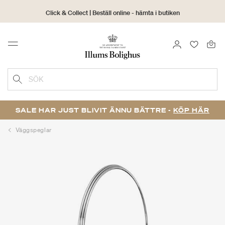
Click & Collect | Beställ online - hämta i butiken
30 dagars returrätt
LOGGA IN
FAVORIT
Menu
SÖK
SALE HAR JUST BLIVIT ÄNNU BÄTTRE -
KÖP HÄR
Väggspeglar