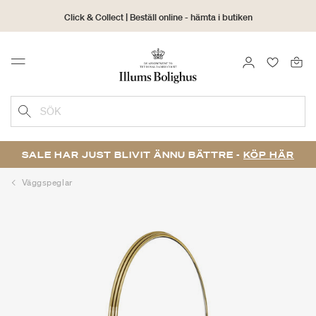
Click & Collect | Beställ online - hämta i butiken
30 dagars returrätt
LOGGA IN
FAVORIT
Menu
SÖK
SALE HAR JUST BLIVIT ÄNNU BÄTTRE -
KÖP HÄR
Väggspeglar