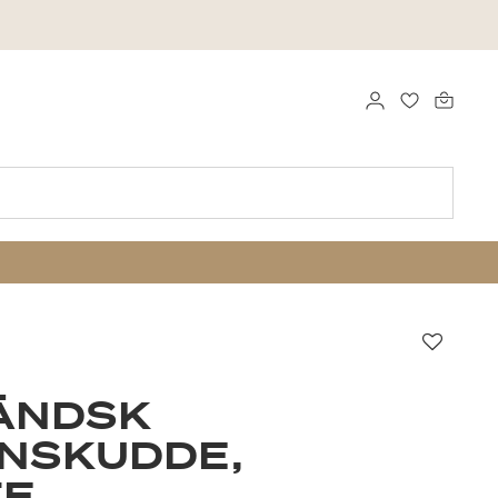
LOGGA IN
FAVORITER
Favori
ÄNDSK
NSKUDDE,
TE