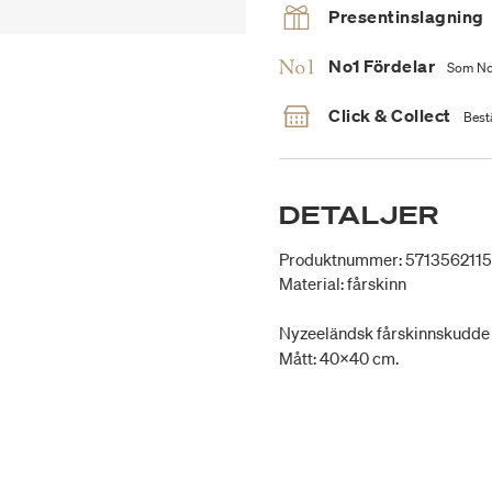
Presentinslagning
No1 Fördelar
Som No1
Click & Collect
Bestä
DETALJER
Produktnummer: 571356211
Material: fårskinn
Nyzeeländsk fårskinnskudde f
Mått: 40x40 cm.