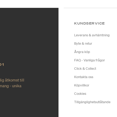
KUNDSERVICE
Leverans & avhämtning
Byte & retur
Ångra köp
FAQ - Vanliga frågor
O1
Click & Collect
Kontakta oss
ig åtkomst till
mang - unika
Köpvillkor
Cookies
Tillgänglighetsutlåtande