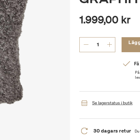
1.999,00 kr
Lägg t
Få
På
le
Se lagerstatus i butik
30 dagars retur
Du 