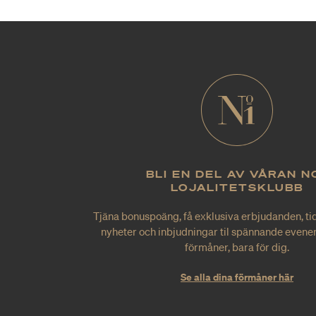
BLI EN DEL AV VÅRAN N
LOJALITETSKLUBB
Tjäna bonuspoäng, få exklusiva erbjudanden, tid
nyheter och inbjudningar til spännande evene
förmåner, bara för dig.
Se alla dina förmåner här