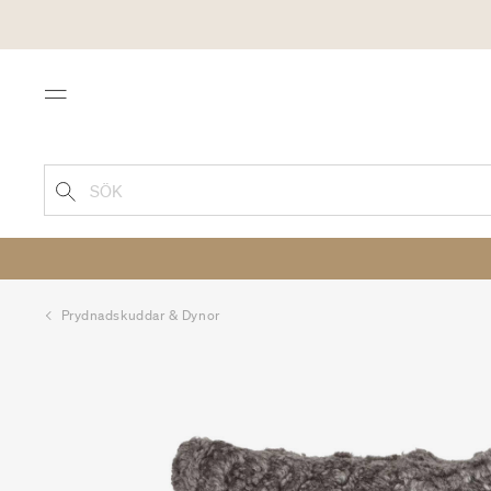
Menu
SÖK
Prydnadskuddar & Dynor