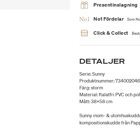
Presentinslagning
No1 Fördelar
Som No1
Click & Collect
Bestä
DETALJER
Serie: Sunny
Produktnummer: 73400204
Färg: storm
Material: ftalatfri PVC och po
Mått: 38x58 cm
Sunny inom- & utomhuskudde m
kompositionskudde från Pappe