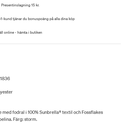
Presentinslagning 15 kr.
-kund tjänar du bonuspoäng på alla dina köp
ll online - hämta i butiken
61836
lyester
ed fodral i 100% Sunbrella® textil och Fossflakes
lina. Färg: storm.