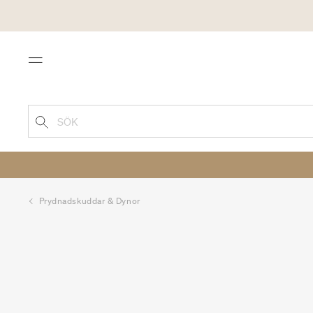
Menu
SÖK
Prydnadskuddar & Dynor