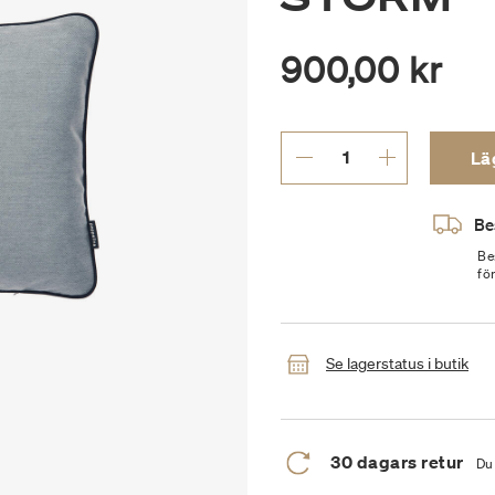
900,00 kr
Läg
Be
Be
fö
Se lagerstatus i butik
30 dagars retur
Du 