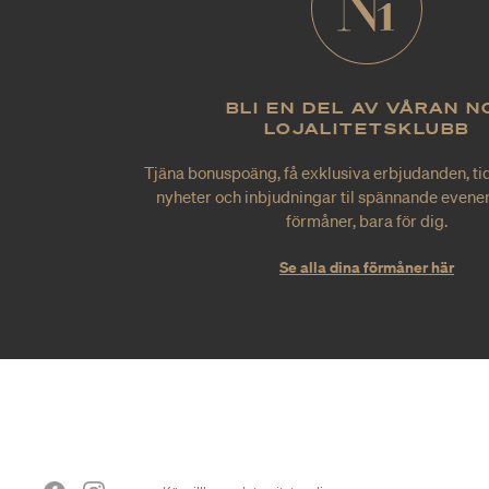
BLI EN DEL AV VÅRAN N
LOJALITETSKLUBB
Tjäna bonuspoäng, få exklusiva erbjudanden, tid
nyheter och inbjudningar til spännande evene
förmåner, bara för dig.
Se alla dina förmåner här