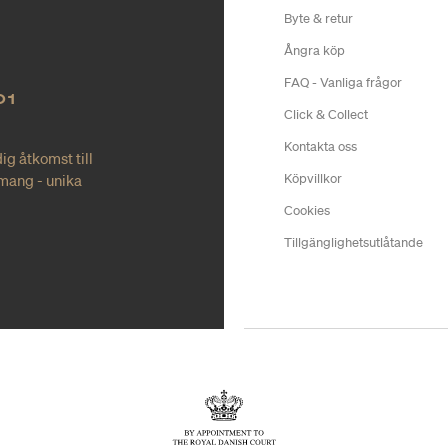
Byte & retur
Ångra köp
FAQ - Vanliga frågor
O1
Click & Collect
Kontakta oss
ig åtkomst till
mang - unika
Köpvillkor
Cookies
Tillgänglighetsutlåtande