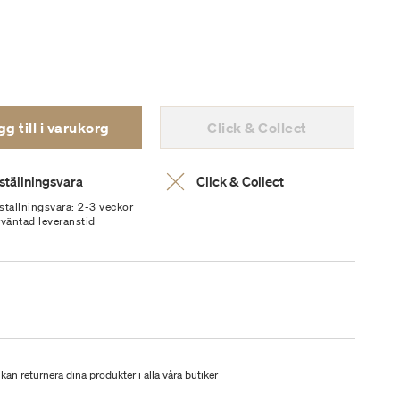
g till i varukorg
Click & Collect
ställningsvara
Click & Collect
ställningsvara: 2-3 veckor
rväntad leveranstid
kan returnera dina produkter i alla våra butiker